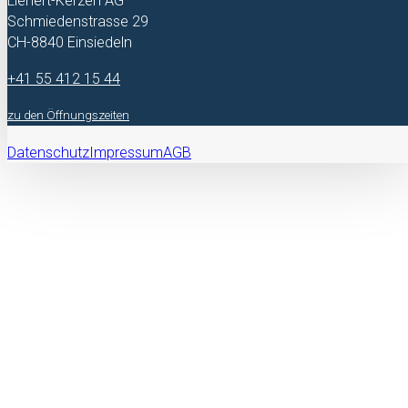
Lienert-Kerzen AG
Schmiedenstrasse 29
CH-8840 Einsiedeln
+41 55 412 15 44
zu den Öffnungszeiten
Datenschutz
Impressum
AGB