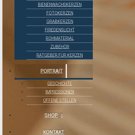
BIENENWACHSKERZEN
FOTOKERZEN
GRABKERZEN
FRIEDENSLICHT
ROHMATERIAL
ZUBEHÖR
RATGEBER FÜR KERZEN
PORTRAIT
GESCHICHTE
IMPRESSIONEN
OFFENE STELLEN
SHOP
KONTAKT