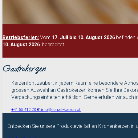
Betriebsferien:
Vom
17. Juli bis 10. August 2026
befinden w
10. August 2026
, bearbeitet.
Gastrokerzen
Kerzenlicht zaubert in jedem Raum eine besondere Atmosp
grossen Auswahl an Gastrokerzen können Sie Ihre Dekora
Verpackungseinheiten erhältlich. Gerne erfüllen wir auch 
+41 55 412 23 81
info@lienert-kerzen.ch
Entdecken Sie unsere Produktevielfalt an Kirchenkerzen in