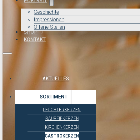
PORTRAIT
Geschichte
Impressionen
Offene Stellen
SHOP
KONTAKT
AKTUELLES
SORTIMENT
LEUCHTERKERZEN
RAUREIFKERZEN
KIRCHENKERZEN
GASTROKERZEN