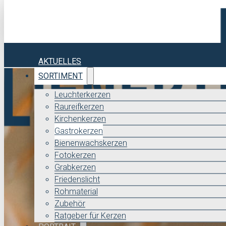
AKTUELLES
SORTIMENT
Leuchterkerzen
Raureifkerzen
Kirchenkerzen
Gastrokerzen
Bienenwachskerzen
Fotokerzen
Grabkerzen
Friedenslicht
Rohmaterial
Zubehör
Ratgeber für Kerzen