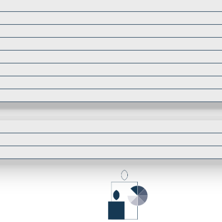
Entdecke
Kerzen i
oto- und bedruckte Kerzen. Gerne gestalten wir
Katalog Ke
lass. Wir setzen Ihre Ideen auch als
Katalog Ki
us hochwertigen Rohmaterialien und mit
n.