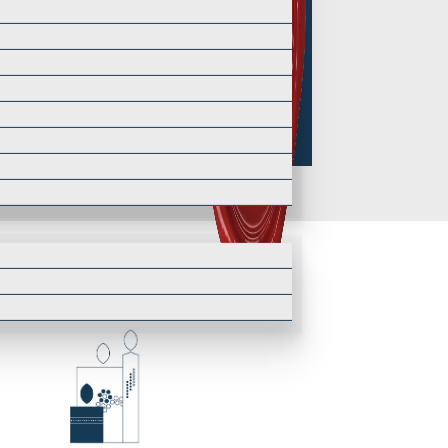
n Sie unsere Produktevielfalt an
n unseren Katalogen
rzen
rchenkerzen