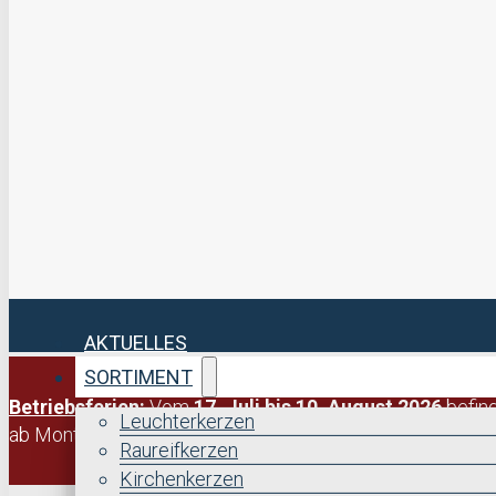
AKTUELLES
SORTIMENT
Betriebsferien:
Vom
17. Juli bis 10. August 2026
befind
Leuchterkerzen
ab Montag,
10. August 2026
, bearbeitet.
Raureifkerzen
Kirchenkerzen